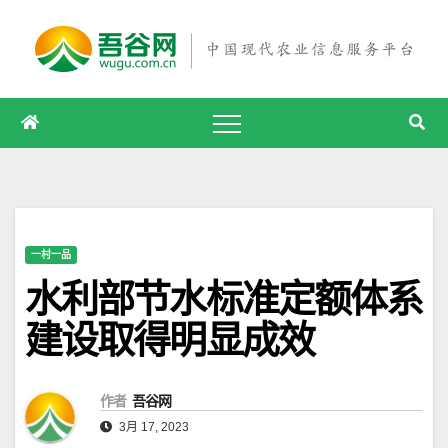
跳
至
内
容
一村一品
水利部节水标准定额体系
建设取得明显成效
作者
吾谷网
3月 17, 2023