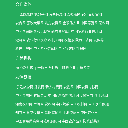
合作媒体
中国蔬菜网
氧分子网
海关信息网
安徽农网
农产品期货网
农合网
畜牧大集网
北方农资网
金银岛农业
中国养猪网
菜农网
中国农资联盟
和讯现货
新农资360网
中国饲料行业信息网
灌溉网
农业行业观察
农机360网
农管家
陕西三农网
云种养
科技世界网
中国农业信息网
中国兴农网
社员网
会员机构
通心粉社区
|
十堰市农业局
|
顺鑫农业
|
翼龙贷
友情链接
乐途旅游网
播视网
新农村商网
农视网
中国农资导报网
中国惠农网
农博会网
中国饲料原料信息网
安徽三农
搜土地网
河南农业网
土流网
爱农网
中国蔬菜
中国农村网
中国水产频道
知农网
科学传播网
紫阳富硒茶
土地资源网
中国农业网
中国食用菌商务网
农机1688网
中国农产品网
阳光蔬菜网