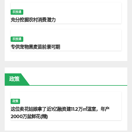
农技通
充分挖掘农村消费潜力
农技通
专供宠物黑麦苗前景可期
政策
政策
这位卖花姑娘拿了近1亿融资建11.2万㎡温室，年产
2000万盆鲜花(精)