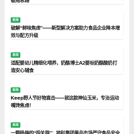
破局思路
新闻
破解“鲜味焦虑”——新型解决方案助力食品企业降本增
效与配方升级
新闻
适配婴幼儿精细化喂养，奶酪博士A2婴标奶酪酸奶打
造安心辅食
新闻
Keep野人节好物直击——就这款神仙玉米，专治运动
嘴馋焦虑！
新闻
一颗杨梅的“闯关路”：地利集团果品市场严守食品安全