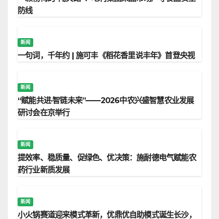
防线
新闻
一句词，千年约 | 施可丰《稻花香里说丰年》首登央视
新闻
“赋能共进·智链未来”——2026中农兴盛智慧农业发展
研讨会在京举行
新闻
提效率、稳质量、促绿色、优决策：施耐德电气赋能农
药行业新质发展
新闻
小火锅赛道迎来模式革新，优鼎优自助模式诞生长沙，