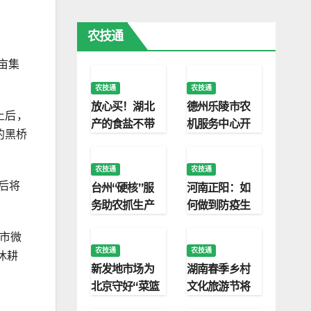
药行业新质发
单日2000桌
展
排队印证消费
农技通
新趋势
亩集
农技通
农技通
放心买！湖北
德州乐陵市农
土后，
产的食盐不带
机服务中心开
的黑桥
新冠病毒
展农机知识讲
座
农技通
农技通
后将
台州“硬核”服
河南正阳：如
务助农抓生产
何做到防疫生
产“两不误”
城市微
农技通
农技通
休耕
新发地市场为
湖南春季乡村
北京守好“菜篮
文化旅游节将
子”
在安化启幕