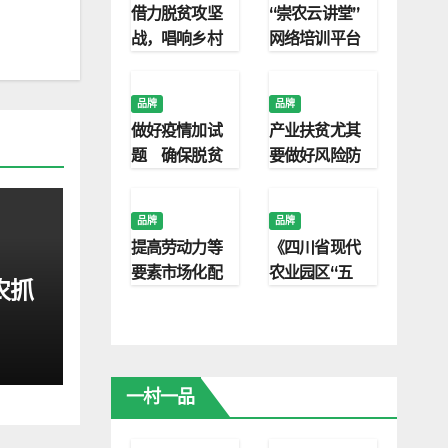
借力脱贫攻坚
“崇农云讲堂”
战，唱响乡村
网络培训平台
振兴“新农歌”
上线
品牌
品牌
做好疫情加试
产业扶贫尤其
题 确保脱贫
要做好风险防
高质量
控
品牌
品牌
提高劳动力等
《四川省现代
要素市场化配
农业园区“五
农抓
置水平
良”融合农业装
备指南及考核
标准》发布
一村一品