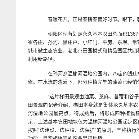
春暖花开，正是春耕春管好时节。眼下，朝
朝阳区现有划定永久基本农田总面积13679.5
崔各庄、孙河、黑庄户、小红门、平房、东坝、常营等
城市微生态农业、老北京田园模式和精品园区共四
利用新路径。
在孙河乡温榆河湿地公园内，75亩的浅山
修。在水流的浇灌下，部分种植完毕的油菜已经悄
“这片梯田景观由油菜、芝麻、苜蓿和谷子四
田景观向记者介绍，梯田本身就是集体永久基本农
河湿地公园最高点，待成熟后，将形成四种植物错
示，上述基本农田地块仅为温榆河湿地公园起步区内
按照“边建设、边种植、边保护”的原则，严格执行
功能、景观相协调的农业景观种植。