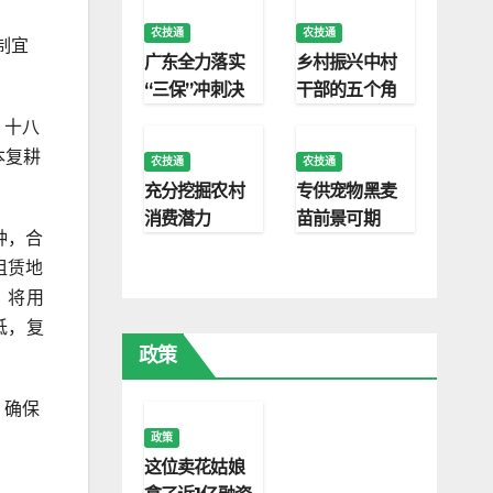
农技通
农技通
制宜
广东全力落实
乡村振兴中村
。
“三保”冲刺决
干部的五个角
胜之年
色
，十八
本复耕
农技通
农技通
充分挖掘农村
专供宠物黑麦
消费潜力
苗前景可期
种，合
租赁地
，将用
低，复
政策
，确保
政策
这位卖花姑娘