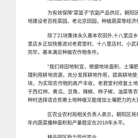
为有效保障“菜篮子”农副产品供应，朝阳区对
地建设老百姓菜园、老北京田园，种植蔬菜等经济
除了21块集体永久基本农田外,十八里店乡
里店乡正加快推进对老君堂村、十八里店村、小武
完毕，基本满足种植农作物条件。
“我们将因地制宜，根据地块面积、土壤肥
理利用耕地资源，充分发挥耕地作用，提高耕地使
块，为实现农作物的高产丰收，老君堂村修复土地
于西红柿、黄瓜、豆角、辣椒、柿子椒、油菜等农
种时选择适合贫瘠土地种植又能增加土壤肥力的大
区农业农村局相关负责人表示，朝阳区将在保
年内蔬菜播种面积和产量稳定在2018年水平。
精品园区助力现代农业