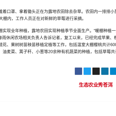
着口罩、拿着锄头正在为露地农田除去杂草。农田内一排排小
。大棚内，工作人员正在对新鲜的草莓进行采摘。
实现全年种植，露地农田实现种植季节全面生产。“暖棚种植一
农春雨休闲农场相关负责人告诉记者，复工以来，已经完成苹果、
疏花、果树树苗秧苗移植定植等工作，包括温室大棚樱桃共计60
、油麦菜、蒿子秆、小葱等20余种有机蔬菜的种植，包括草莓共
生态农业秀苍洱