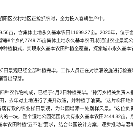
阳区农村地区正抢抓农时，全力投入春耕生产中。
6亩，含集体土地永久基本农田11699.27亩。2020年，位于
8个乡的7749.75亩集体土地永久基本农田,将通过农业景观
种种植模式，实现永久基本农田种植全覆盖，探索城市永久基本
梯田景观已经全部种植完毕。工作人员正在对喷灌设施进行检查
悄冒出绿芽。
种农作物构成，已经于4月2日种植完毕。”孙河乡相关负责人
田，去年对土地进行了提升改造，并种植了油葵。“这片梯田地
落有致的农业梯田景观，为公园增添一处别样风景。”这位负
的一块，整个湿地公园范围内共有永久基本农田2444.82亩，
基本农田种植“五不准”要求，结合公园设计方案，逐步推动与湿