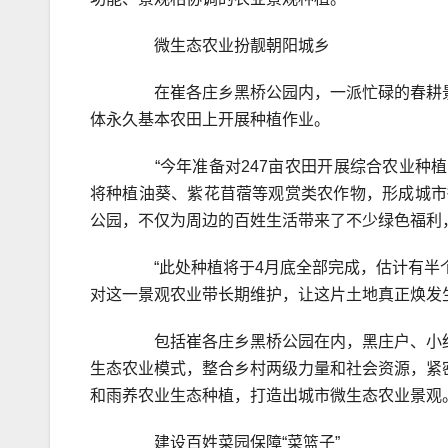
微生态农业扮靓朝阳城乡
在崔各庄乡黑桥公园内，一派忙碌的春耕景
体永久基本农田上开展种植作业。
“今年准备对247亩农田开展综合农业种植
将种植油葵、紫花苜蓿等观赏类农作物，形成城市微
公园，不仅为周边的百姓生活带来了不少绿色福利，
“此处种植将于4月底全部完成，估计有半个
对这一景观农业带长期维护，让这片土地真正焕发
包括崔各庄乡黑桥公园在内，黑庄户、小红门、
生态农业模式，整合乡村两级力量和社会资源，紧
和雨养农业生态种植，打造出城市微生态农业景观
建设百姓菜园保障“菜篮子”