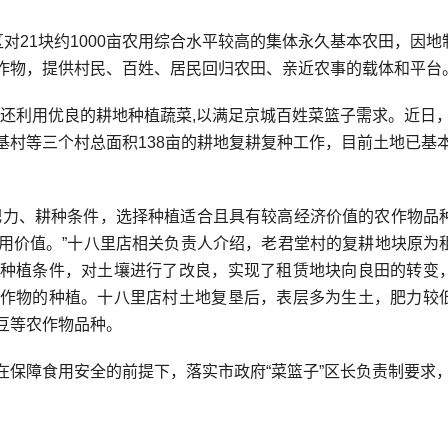
21块约1000亩农用综合水平较高的集体永久基本农田，因地
作物，提供村民、百姓、居民回归农田、亲近农事的载体和平台
还利用优良的耕地种植蔬菜,以满足京城百姓菜篮子需求。近日
基村等三个村总面积138亩的耕地复耕复种工作，目前土地已基
力、耕种条件，选择种植适合且具有较高经济价值的农作物品
用价值。”十八里店相关负责人介绍，老君堂村的复耕地块原为
种植条件，对土壤进行了改良，实现了租赁地块向良田的转变
作物的种植。十八里店村土地复垦后，表层多为生土，肥力较
豆等农作物品种。
障食用安全的前提下，落实市政府“菜篮子”区长负责制要求