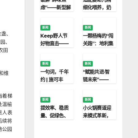
菜
虑”——新型解
细化喂养，奶
决方案助力食
酪博士A2婴标
品企业降本增
奶酪酸奶打造
新闻
新闻
效与配方升级
安心辅食
金盏、
Keep野人节
一颗杨梅的“闯
公园、
好物直击——
关路”：地利集
农田
就这款神仙玉
团果品市场严
米，专治运动
守食品安全防
新闻
新闻
嘴馋焦虑！
线
一句词，千年
“赋能共进·智
和维
约 | 施可丰
链未来”——
《稻花香里说
2026中农兴盛
丰年》首登央
智慧农业发展
指着梯
新闻
新闻
视
研讨会在京举
处温榆
提效率、稳质
小火锅赛道迎
行
责人表
量、促绿色、
来模式革新，
后续将
优决策：施耐
优鼎优自助模
地公园
德电气赋能农
式诞生长沙，