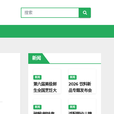
新闻
新闻
新闻
第六届美极鲜
2026 饮料新
生全国烹饪大
品专题发布会
赛启幕 以标准
｜海力腾分享
化调味赋能门
饮料创新研发
新闻
新闻
店打造爆款旺
破局思路
破解“鲜味焦
适配婴幼儿精