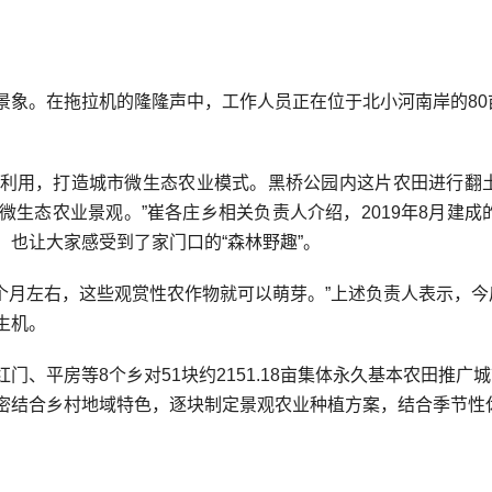
象。在拖拉机的隆隆声中，工作人员正在位于北小河南岸的80
利用，打造城市微生态农业模式。黑桥公园内这片农田进行翻
生态农业景观。”崔各庄乡相关负责人介绍，2019年8月建成
也让大家感受到了家门口的“森林野趣”。
月左右，这些观赏性农作物就可以萌芽。”上述负责人表示，今
生机。
平房等8个乡对51块约2151.18亩集体永久基本农田推广
密结合乡村地域特色，逐块制定景观农业种植方案，结合季节性
。