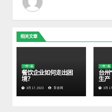
航
相关文章
一村一品
一村一品
餐饮企业如何走出困
台州
境？
生产
3月 17, 2023
吾谷网
3月 17