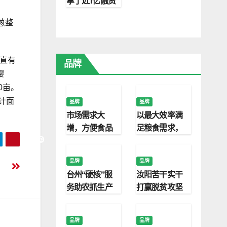
拿了近1亿融资
建11.2万㎡温
葱整
室，年产
2000万盆鲜
花(精)
直有
品牌
樱
0亩。
计面
品牌
品牌
市场需求大
以最大效率满
增，方便食品
足粮食需求，
该如何延续优
农业物联网的
势？
潜力被越来越
品牌
品牌
多人看到
台州“硬核”服
汝阳苦干实干
务助农抓生产
打赢脱贫攻坚
战
品牌
品牌