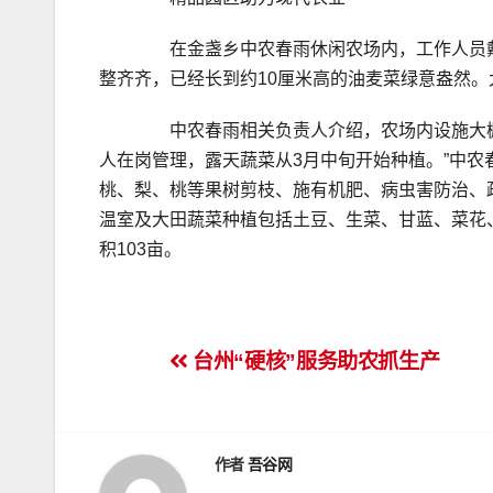
在金盏乡中农春雨休闲农场内，工作人员戴
整齐齐，已经长到约10厘米高的油麦菜绿意盎然
中农春雨相关负责人介绍，农场内设施大棚
人在岗管理，露天蔬菜从3月中旬开始种植。”中
桃、梨、桃等果树剪枝、施有机肥、病虫害防治、
温室及大田蔬菜种植包括土豆、生菜、甘蓝、菜花
积103亩。
文
台州“硬核”服务助农抓生产
章
导
作者
吾谷网