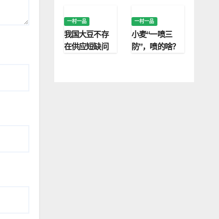
技术研究院
村振兴
一村一品
一村一品
我国大豆不存
小麦“一喷三
在供应短缺问
防”，喷的啥？
题
防的又是啥？