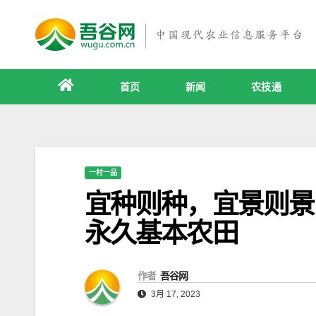
跳
至
内
容
首页
新闻
农技通
一村一品
宜种则种，宜景则景
永久基本农田
作者
吾谷网
3月 17, 2023