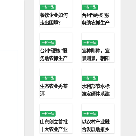
一村一品
一村一品
餐饮企业如何
台州“硬核”服
走出困境？
务助农抓生产
一村一品
一村一品
台州“硬核”服
宜种则种，宜
务助农抓生产
景则景，朝阳
“四种模式”保
护利用永久基
一村一品
一村一品
本农田
生态农业秀苍
水利部节水标
洱
准定额体系建
设取得明显成
效
一村一品
一村一品
山东创立首批
以农村产业融
十大农业产业
合发展助推乡