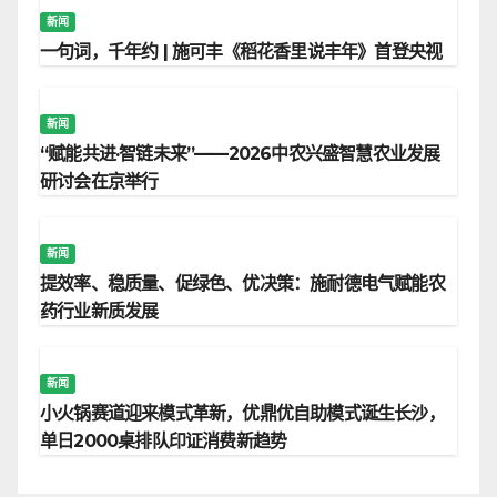
新闻
一句词，千年约 | 施可丰《稻花香里说丰年》首登央视
新闻
“赋能共进·智链未来”——2026中农兴盛智慧农业发展
研讨会在京举行
新闻
提效率、稳质量、促绿色、优决策：施耐德电气赋能农
药行业新质发展
新闻
小火锅赛道迎来模式革新，优鼎优自助模式诞生长沙，
单日2000桌排队印证消费新趋势