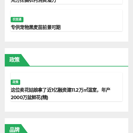
充分挖掘农村消费潜力
农技通
专供宠物黑麦苗前景可期
政策
政策
这位卖花姑娘拿了近1亿融资建11.2万㎡温室，年产
2000万盆鲜花(精)
品牌