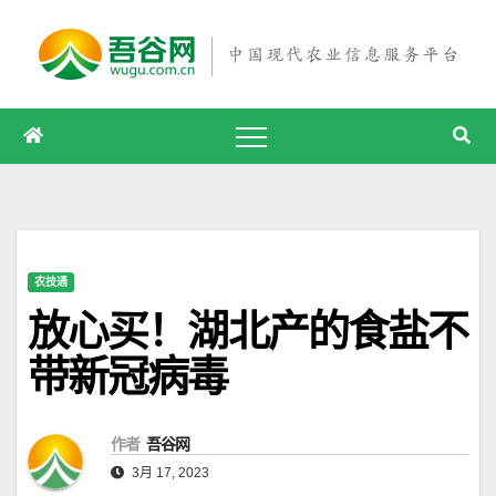
跳
至
内
容
农技通
放心买！湖北产的食盐不
带新冠病毒
作者
吾谷网
3月 17, 2023