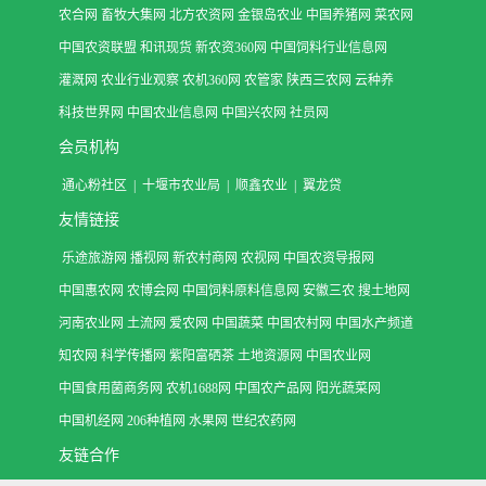
农合网
畜牧大集网
北方农资网
金银岛农业
中国养猪网
菜农网
中国农资联盟
和讯现货
新农资360网
中国饲料行业信息网
灌溉网
农业行业观察
农机360网
农管家
陕西三农网
云种养
科技世界网
中国农业信息网
中国兴农网
社员网
会员机构
通心粉社区
|
十堰市农业局
|
顺鑫农业
|
翼龙贷
友情链接
乐途旅游网
播视网
新农村商网
农视网
中国农资导报网
中国惠农网
农博会网
中国饲料原料信息网
安徽三农
搜土地网
河南农业网
土流网
爱农网
中国蔬菜
中国农村网
中国水产频道
知农网
科学传播网
紫阳富硒茶
土地资源网
中国农业网
中国食用菌商务网
农机1688网
中国农产品网
阳光蔬菜网
中国机经网
206种植网
水果网
世纪农药网
友链合作