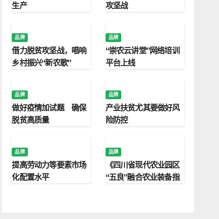
生产
攻坚战
品牌
品牌
借力脱贫攻坚战，唱响
“崇农云讲堂”网络培训
乡村振兴“新农歌”
平台上线
品牌
品牌
做好疫情加试题 确保
产业扶贫尤其要做好风
脱贫高质量
险防控
品牌
品牌
提高劳动力等要素市场
《四川省现代农业园区
化配置水平
“五良”融合农业装备指
南及考核标准》发布