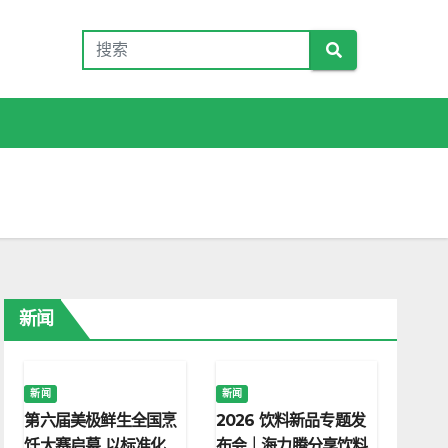
新闻
新闻
新闻
第六届美极鲜生全国烹
2026 饮料新品专题发
饪大赛启幕 以标准化
布会｜海力腾分享饮料