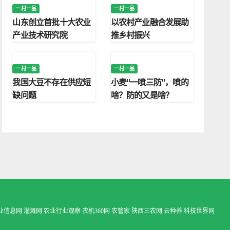
一村一品
一村一品
山东创立首批十大农业
以农村产业融合发展助
产业技术研究院
推乡村振兴
一村一品
一村一品
我国大豆不存在供应短
小麦“一喷三防”，喷的
缺问题
啥？防的又是啥？
业信息网
灌溉网
农业行业观察
农机360网
农管家
陕西三农网
云种养
科技世界网