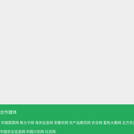
合作媒体
中国蔬菜网
氧分子网
海关信息网
安徽农网
农产品期货网
农合网
畜牧大集网
北方农
中国农业信息网
中国兴农网
社员网