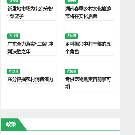
农技通
农技通
新发地市场为北京守好
湖南春季乡村文化旅游
“菜篮子”
节将在安化启幕
农技通
农技通
广东全力落实“三保”冲
乡村振兴中村干部的五
刺决胜之年
个角色
农技通
农技通
充分挖掘农村消费潜力
专供宠物黑麦苗前景可
期
政策