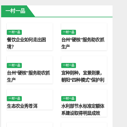
一村一品
一村一品
一村一品
餐饮企业如何走出困
台州“硬核”服务助农抓
境？
生产
一村一品
一村一品
台州“硬核”服务助农抓
宜种则种，宜景则景，
生产
朝阳“四种模式”保护利
用永久基本农田
一村一品
一村一品
生态农业秀苍洱
水利部节水标准定额体
系建设取得明显成效