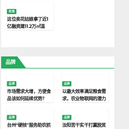
政策
这位卖花姑娘拿了近1
亿融资建11.2万㎡温
室，年产2000万盆鲜
花(精)
品牌
品牌
品牌
市场需求大增，方便食
以最大效率满足粮食需
品该如何延续优势？
求，农业物联网的潜力
被越来越多人看到
品牌
品牌
台州“硬核”服务助农抓
汝阳苦干实干打赢脱贫