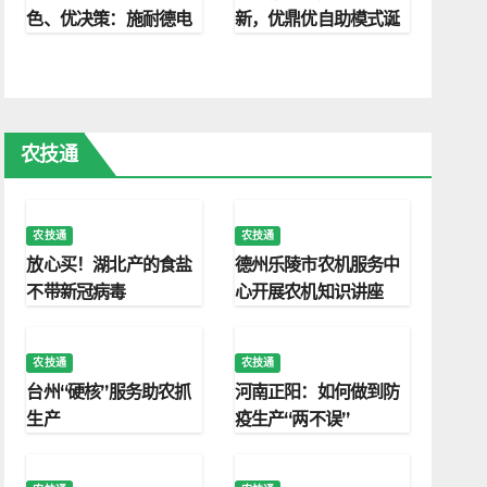
色、优决策：施耐德电
新，优鼎优自助模式诞
气赋能农药行业新质发
生长沙，单日2000桌
展
排队印证消费新趋势
农技通
农技通
农技通
放心买！湖北产的食盐
德州乐陵市农机服务中
不带新冠病毒
心开展农机知识讲座
农技通
农技通
台州“硬核”服务助农抓
河南正阳：如何做到防
生产
疫生产“两不误”