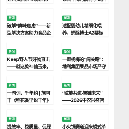
调味赋能门店打造爆款
创新研发破局思路
旺菜
新闻
新闻
破解“鲜味焦虑”——新
适配婴幼儿精细化喂
型解决方案助力食品企
养，奶酪博士A2婴标
业降本增效与配方升级
奶酪酸奶打造安心辅食
新闻
新闻
Keep野人节好物直击
一颗杨梅的“闯关路”：
——就这款神仙玉米，
地利集团果品市场严守
专治运动嘴馋焦虑！
食品安全防线
新闻
新闻
一句词，千年约 | 施可
“赋能共进·智链未来”
丰《稻花香里说丰年》
——2026中农兴盛智
首登央视
慧农业发展研讨会在京
举行
新闻
新闻
提效率、稳质量、促绿
小火锅赛道迎来模式革