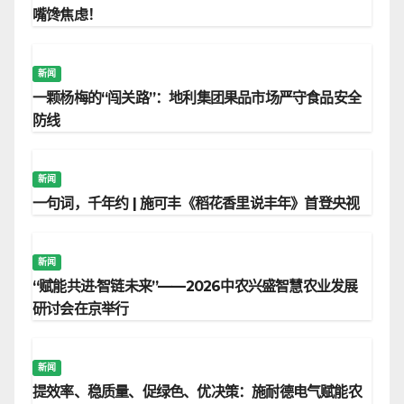
嘴馋焦虑！
新闻
一颗杨梅的“闯关路”：地利集团果品市场严守食品安全
防线
新闻
一句词，千年约 | 施可丰《稻花香里说丰年》首登央视
新闻
“赋能共进·智链未来”——2026中农兴盛智慧农业发展
研讨会在京举行
新闻
提效率、稳质量、促绿色、优决策：施耐德电气赋能农