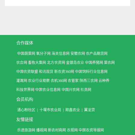
合作媒体
中国蔬菜网
氧分子网
海关信息网
安徽农网
农产品期货网
农合网
畜牧大集网
北方农资网
金银岛农业
中国养猪网
菜农网
中国农资联盟
和讯现货
新农资360网
中国饲料行业信息网
灌溉网
农业行业观察
农机360网
农管家
陕西三农网
云种养
科技世界网
中国农业信息网
中国兴农网
社员网
会员机构
通心粉社区
|
十堰市农业局
|
顺鑫农业
|
翼龙贷
友情链接
乐途旅游网
播视网
新农村商网
农视网
中国农资导报网