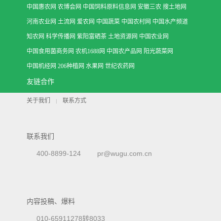
中国惠农网
农博会网
中国饲料原料信息网
安徽三农
搜土地网
河南农业网
土流网
爱农网
中国蔬菜
中国农村网
中国水产频道
知农网
科学传播网
紫阳富硒茶
土地资源网
中国农业网
中国食用菌商务网
农机1688网
中国农产品网
阳光蔬菜网
中国机经网
206种植网
水果网
世纪农药网
友链合作
关于我们
联系方式
|
联系我们
400-8899-124
pr@wugu.com.cn
内容投稿、爆料
010-65911278转8033