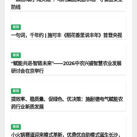
防线
新闻
一句词，千年约 | 施可丰《稻花香里说丰年》首登央视
新闻
“赋能共进·智链未来”——2026中农兴盛智慧农业发展
研讨会在京举行
新闻
提效率、稳质量、促绿色、优决策：施耐德电气赋能农
药行业新质发展
新闻
小火锅赛道迎来模式革新，优鼎优自助模式诞生长沙，