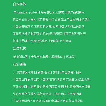
合作媒体
中国蔬菜网
氧分子网
海关信息网
安徽农网
农产品期货网
农合网
畜牧大集网
北方农资网
金银岛农业
中国养猪网
菜农网
中国农资联盟
和讯现货
新农资360网
中国饲料行业信息网
灌溉网
农业行业观察
农机360网
农管家
陕西三农网
云种养
科技世界网
中国农业信息网
中国兴农网
社员网
会员机构
通心粉社区
|
十堰市农业局
|
顺鑫农业
|
翼龙贷
友情链接
乐途旅游网
播视网
新农村商网
农视网
中国农资导报网
中国惠农网
农博会网
中国饲料原料信息网
安徽三农
搜土地网
河南农业网
土流网
爱农网
中国蔬菜
中国农村网
中国水产频道
知农网
科学传播网
紫阳富硒茶
土地资源网
中国农业网
中国食用菌商务网
农机1688网
中国农产品网
阳光蔬菜网