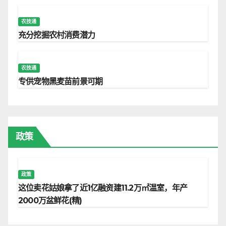
农技通
充分挖掘农村消费潜力
农技通
专供宠物黑麦苗前景可期
政策
政策
这位卖花姑娘拿了近1亿融资建11.2万㎡温室，年产
2000万盆鲜花(精)