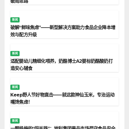
破局思路
新闻
破解“鲜味焦虑”——新型解决方案助力食品企业降本增
效与配方升级
新闻
适配婴幼儿精细化喂养，奶酪博士A2婴标奶酪酸奶打
造安心辅食
新闻
Keep野人节好物直击——就这款神仙玉米，专治运动
嘴馋焦虑！
新闻
一颗杨梅的“闯关路”：地利集团果品市场严守食品安全