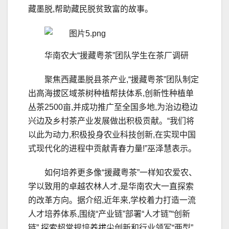
藏墨脱,帮助藏民脱贫致富的故事。
华南农大“援藏粤茶”团队学生在茶厂调研
聚焦西藏墨脱县茶产业,“援藏粤茶”团队制定
出高海拔区域茶树种植帮扶体系,创新性种植单
丛茶2500亩,并成功推广至全国多地,为治边稳边
兴边及乡村茶产业发展做出积极贡献。“我们将
以此为动力,积极投身农业科技创新,在实现中国
式现代化的进程中贡献青春力量!”巫泽慧表示。
如何培养更多像“援藏粤茶”一样知农爱农、
学以致用的卓越农林人才,是华南农大一直探索
的改革方向。据介绍,近年来,学校着力打造一流
人才培养体系,围绕“产业链”部署“人才链”“创新
链”,探索超常规培养拔尖创新和行业领军“两型”