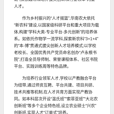
人才。
作为乡村振兴的“人才摇篮”,华南农大依托
“新农科”建设,以国家级科研平台和重大项目为载
体,构建“学科大类-专业平台-多元创新”的培养体
系。如依托作物学一流学科,探索新农科“3+1+4”
的“本-博”贯通式拔尖创新人才培养模式;以学校
老校长、全国优秀共产党员命名创办“卢永根书
院”,打造全员导师制、荣誉课程体系、社区书院
平台、实践训练周等特色品牌。
为培养行业领军人才,学校以产教融合平台
为纽带,通过师资互聘、平台共建、项目共研、
技术共推等机制,在人才共育方面实现产教协
同。如本科层次开设“温氏班”“索菲亚班”“大北农
创新班”等多个企业特色班,设立农业硕士“兴农”
创新班,实现人才“订单式”培养。