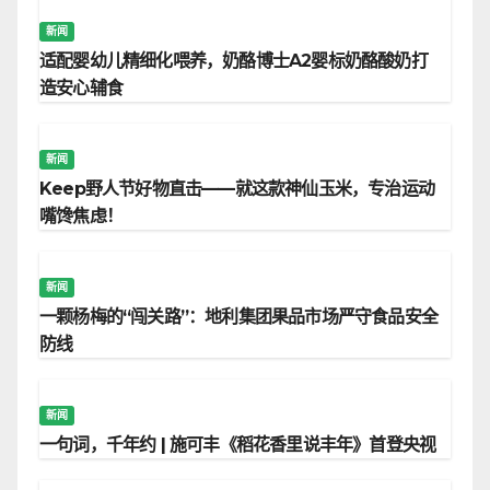
新闻
适配婴幼儿精细化喂养，奶酪博士A2婴标奶酪酸奶打
造安心辅食
新闻
Keep野人节好物直击——就这款神仙玉米，专治运动
嘴馋焦虑！
新闻
一颗杨梅的“闯关路”：地利集团果品市场严守食品安全
防线
新闻
一句词，千年约 | 施可丰《稻花香里说丰年》首登央视