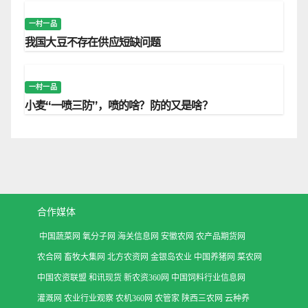
一村一品
我国大豆不存在供应短缺问题
一村一品
小麦“一喷三防”，喷的啥？防的又是啥？
合作媒体
中国蔬菜网
氧分子网
海关信息网
安徽农网
农产品期货网
农合网
畜牧大集网
北方农资网
金银岛农业
中国养猪网
菜农网
中国农资联盟
和讯现货
新农资360网
中国饲料行业信息网
灌溉网
农业行业观察
农机360网
农管家
陕西三农网
云种养