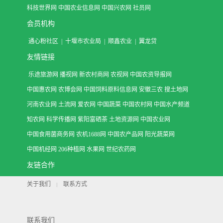
科技世界网
中国农业信息网
中国兴农网
社员网
会员机构
通心粉社区
|
十堰市农业局
|
顺鑫农业
|
翼龙贷
友情链接
乐途旅游网
播视网
新农村商网
农视网
中国农资导报网
中国惠农网
农博会网
中国饲料原料信息网
安徽三农
搜土地网
河南农业网
土流网
爱农网
中国蔬菜
中国农村网
中国水产频道
知农网
科学传播网
紫阳富硒茶
土地资源网
中国农业网
中国食用菌商务网
农机1688网
中国农产品网
阳光蔬菜网
中国机经网
206种植网
水果网
世纪农药网
友链合作
关于我们
联系方式
|
联系我们