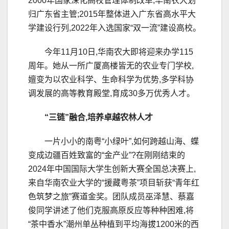
2000年国家深化高校管理体制改革,华南农大划
归广东省主管;2015年整体进入广东省高水平大
学建设行列,2022年入选国家“双一流”建设高校。
今年11月10日,华南农大即将迎来办学115
周年。她从一所广厦高楼皆无的农业专门学校,
嬗变为以农业科学、生命科学为优势,多学科协
调发展的高等教育殿堂,育成30多万优秀人才。
“三链”融合,培养卓越农林人才
一片小小的南粤“小绿叶”,如何跨越山海、蝶
变成边疆百姓致富的“金产业”?在刚刚结束的
2024年中国国际大学生创新大赛全国总决赛上,
来自华南农业大学的“援藏粤茶”项目斩获“青年红
色筑梦之旅”赛道金奖。团队成员巫泽慧、蔡嘉
俊同学讲述了他们克服高原反应等种种困难,将
“茶中香水”潮州单丛种植到平均海拔1200米的西