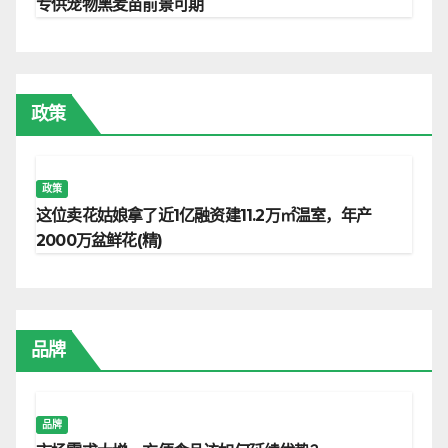
专供宠物黑麦苗前景可期
政策
政策
这位卖花姑娘拿了近1亿融资建11.2万㎡温室，年产
2000万盆鲜花(精)
品牌
品牌