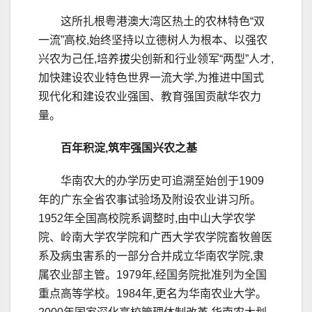
这所扎根粤港澳大湾区热土的农林特色“双
一流”高校,始终坚持以立德树人为根本、以强农
兴农为己任,培养拔尖创新和行业领军“两型”人才,
加快建设农业特色世界一流大学,为推进中国式
现代化和建设农业强国、教育强国贡献华农力
量。
百年积淀,筑牢强国兴农之基
华南农大的办学历史可追溯至始创于1909
年的广东全省农事试验场及附设农业讲习所。
1952年全国高校院系调整时,由中山大学农学
院、岭南大学农学院和广西大学农学院畜牧兽医
系及病虫害系的一部分合并成立华南农学院,隶
属农业部主管。1979年,经国务院批准列为全国
重点高等学校。1984年,更名为华南农业大学。