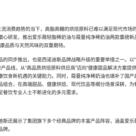
为主流消费趋势的当下，高脂高糖的烘焙原料已难以满足现代市场
潜心研发，推出爱乐薇轻脂稀奶油与蔻曼纯净稀奶油两款重磅新
对健康品质与天然风味的双重期待。
品的同步推出，也是西诺迪斯品牌战略升级的重要举措之一。以“
产品线，从“高品质烘焙原料供应商”迈向“健康甜品解决方案提供
康饮食新机遇的关键助力。同时，蔻曼纯净稀奶油也填补了国产
品组合，在高端甜品、健康烘焙、现代饮品等细分场景深耕，为
足餐饮专业人士不断进化的多元需求。
迪斯还展示了集团旗下多个经典品牌的丰富产品阵容，涵盖爱乐
品牌。