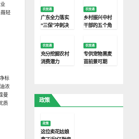
工业
农技通
农技通
乐薇轻
广东全力落实
乡村振兴中村
“三保”冲刺决
干部的五个角
胜之年
色
农技通
农技通
充分挖掘农村
专供宠物黑麦
消费潜力
苗前景可期
洁净标
奶油浓
蔻曼
政策
优质
政策
这位卖花姑娘