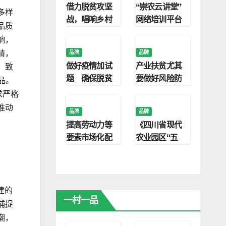
借力脱贫攻坚
“崇农云讲堂”
多样
战，唱响乡村
网络培训平台
品质
振兴“新农歌”
上线
响，
精，
品牌
品牌
做好疫情加试
产业扶贫尤其
，致
题 确保脱贫
要做好风险防
品。
高质量
控
求严格
推动
品牌
品牌
提高劳动力等
《四川省现代
要素市场化配
农业园区“五
置水平
良”融合农业装
备指南及考核
标准》发布
建的
一村一品
捕捉
潮，