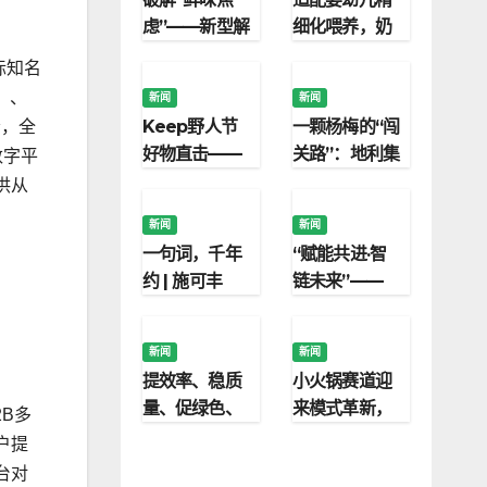
菜
虑”——新型解
细化喂养，奶
决方案助力食
酪博士A2婴标
际知名
品企业降本增
奶酪酸奶打造
）、
新闻
新闻
效与配方升级
安心辅食
Keep野人节
一颗杨梅的“闯
会，全
好物直击——
关路”：地利集
数字平
就这款神仙玉
团果品市场严
供从
米，专治运动
守食品安全防
新闻
新闻
嘴馋焦虑！
线
一句词，千年
“赋能共进·智
约 | 施可丰
链未来”——
《稻花香里说
2026中农兴盛
丰年》首登央
智慧农业发展
新闻
新闻
视
研讨会在京举
提效率、稳质
小火锅赛道迎
行
量、促绿色、
来模式革新，
2B多
优决策：施耐
优鼎优自助模
户提
德电气赋能农
式诞生长沙，
台对