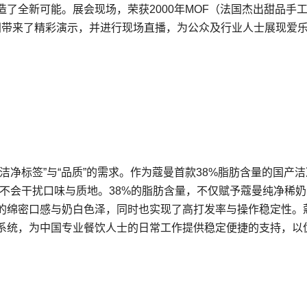
了全新可能。展会现场，荣获2000年MOF（法国杰出甜品手
在爱乐薇空间带来了精彩演示，并进行现场直播，为公众及行业人士展现爱
洁净标签”与“品质”的需求。作为蔻曼首款38%脂肪含量的国产
，不会干扰口味与质地。38%的脂肪含量，不仅赋予蔻曼纯净稀
的绵密口感与奶白色泽，同时也实现了高打发率与操作稳定性。
系统，为中国专业餐饮人士的日常工作提供稳定便捷的支持，以