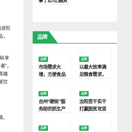
拿了近1亿融资
建11.2万㎡温
室，年产
2000万盆鲜
的进阶
花(精)
品，
品牌
纵享
品牌
品牌
者”，
市场需求大
以最大效率满
高端
增，方便食品
足粮食需求，
该如何延续优
农业物联网的
餐饮
势？
潜力被越来越
品牌
品牌
多人看到
台州“硬核”服
汝阳苦干实干
务助农抓生产
打赢脱贫攻坚
战
薇、
品牌
品牌