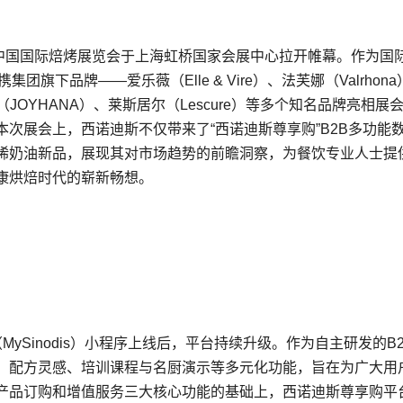
27届中国国际焙烤展览会于上海虹桥国家会展中心拉开帷幕。作为国
团旗下品牌——爱乐薇（Elle & Vire）、法芙娜（Valrhona
牧（JOYHANA）、莱斯居尔（Lescure）等多个知名品牌亮相展
次展会上，西诺迪斯不仅带来了“西诺迪斯尊享购”B2B多功能
稀奶油新品，展现其对市场趋势的前瞻洞察，为餐饮专业人士提
康烘焙时代的崭新畅想。
MySinodis）小程序上线后，平台持续升级。作为自主研发的B
、配方灵感、培训课程与名厨演示等多元化功能，旨在为广大用
产品订购和增值服务三大核心功能的基础上，西诺迪斯尊享购平