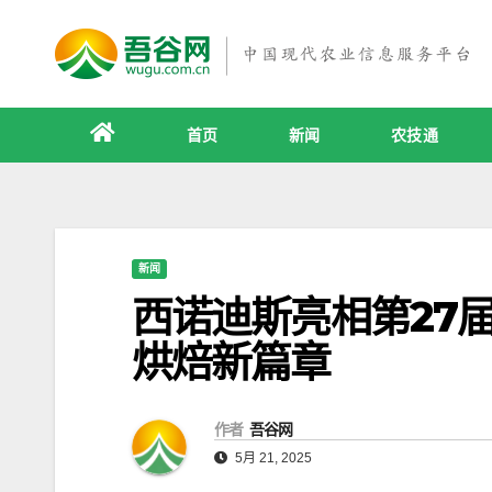
跳
至
内
容
首页
新闻
农技通
新闻
西诺迪斯亮相第27
烘焙新篇章
作者
吾谷网
5月 21, 2025