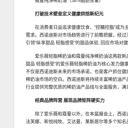
蔻曼纯净稀奶油（38%脂肪含量）
打破技术壁垒
定义健康烘焙新纪元
在消费者日益追求健康饮食、“控糖控脂”成
需求。西诺迪斯对市场趋势进行了前瞻把握，经过
引领“纵享甜品 轻脂感受”的甜品体验, 回应市场
爱乐薇轻脂稀奶油和蔻曼纯净稀奶油这两款新
甜品 轻脂感受”的爱乐薇轻脂稀奶油为核心发力健康
不仅是西诺迪斯未来的市场承诺，也是客户抓住健
稀奶油市场的空白。西诺迪斯将持续丰富稀奶油产
行业提供完整优质的稀奶油产品线与全面服务，满
经典品牌阵营
展现品牌矩阵硬实力
除了爱乐薇和蔻曼以外，在本届展会上，西诺
法芙娜、新悦纯牧、艾达曼、莱斯居尔等多个知名