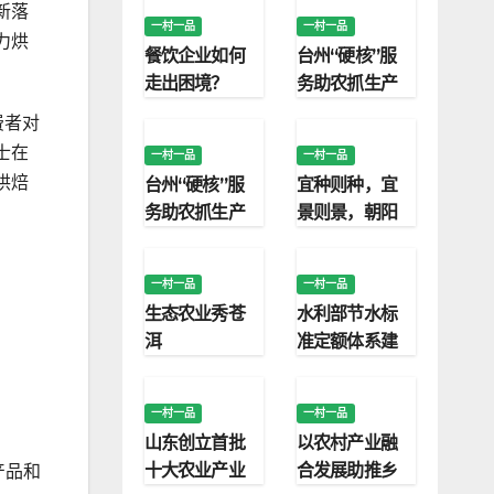
新落
一村一品
一村一品
力烘
餐饮企业如何
台州“硬核”服
走出困境？
务助农抓生产
费者对
士在
一村一品
一村一品
烘焙
台州“硬核”服
宜种则种，宜
务助农抓生产
景则景，朝阳
“四种模式”保
护利用永久基
一村一品
一村一品
本农田
生态农业秀苍
水利部节水标
洱
准定额体系建
设取得明显成
效
一村一品
一村一品
山东创立首批
以农村产业融
十大农业产业
合发展助推乡
产品和