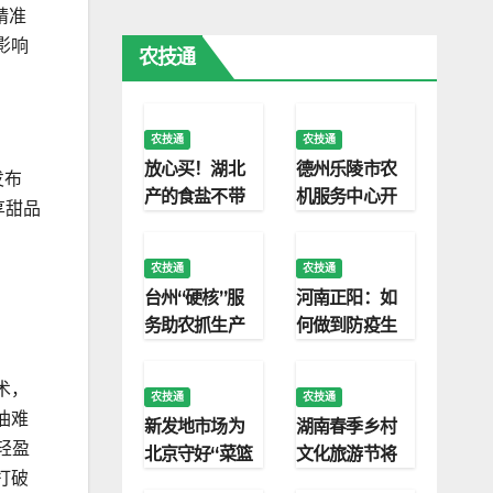
药行业新质发
单日2000桌
精准
展
排队印证消费
影响
农技通
新趋势
农技通
农技通
放心买！湖北
德州乐陵市农
发布
产的食盐不带
机服务中心开
享甜品
新冠病毒
展农机知识讲
座
农技通
农技通
台州“硬核”服
河南正阳：如
务助农抓生产
何做到防疫生
产“两不误”
术，
农技通
农技通
油难
新发地市场为
湖南春季乡村
轻盈
北京守好“菜篮
文化旅游节将
打破
子”
在安化启幕