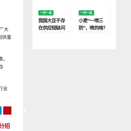
技术研究院
村振兴
一村一品
一村一品
我国大豆不存
小麦“一喷三
在供应短缺问
防”，喷的啥？
广大
题
防的又是啥？
间供客
察，
趋
行业
分招