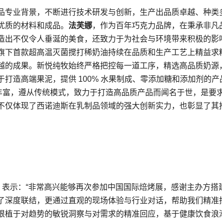
品专业背景，不断进行技术研发与创新，生产出品质卓越、种类
优质的材料和成品。
法芙娜
，作为百年巧克力品牌，在秉承非凡
造出不仅令人垂涎的美食，还致力于为社会与环境带来积极的影
旗下首款超高温灭菌搅打稀奶油持续在品质和生产工艺上精益求
越的成果。新悦纯牧始终严格把控每一道工序，精选高品质奶源
于打造高端果泥，提供 100% 水果制成、零添加糖和添加剂的产
验丰富，遵从传统模式，致力于打造高品质产品而闻名于世，是要
不仅体现了西诺迪斯在乳制品领域的强大创新实力，也彰显了其
）
范昊德）表示：“非常高兴能够再次参加中国国际焙烤展，感谢主办方搭
了深度联结，更通过直观的现场体验与行业对话，帮助我们精准
根植于对趋势的敏锐洞察与对需求的精准回应，基于健康饮食浪