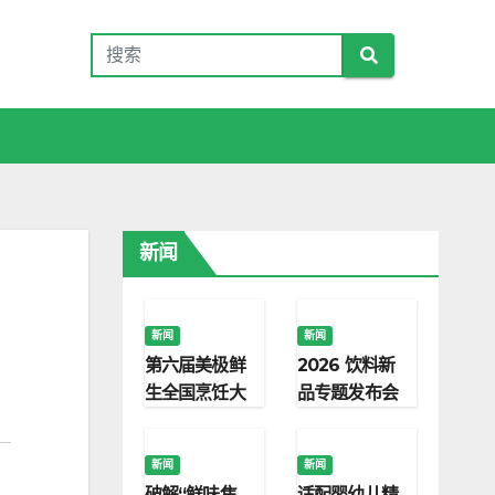
新闻
新闻
新闻
第六届美极鲜
2026 饮料新
生全国烹饪大
品专题发布会
赛启幕 以标准
｜海力腾分享
化调味赋能门
饮料创新研发
新闻
新闻
店打造爆款旺
破局思路
破解“鲜味焦
适配婴幼儿精