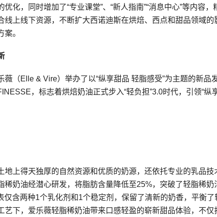
化，同时增加了“专业课堂”、“新人指南”“消息中心”等内容，
合线上线下资源，不断扩大西诺迪斯在烘焙、西点和甜品领域的
方案。
新
Elle & Vire）举办了以“纵享甜品 轻脂感受”为主题的新品
ESSE，标志着烘焙奶油正式步入“轻负担”3.0时代，引领“纵
土地上得天独厚的自然资源和优质的奶源，还依托专业的乳品技
脂稀奶油经潜心研发，将脂肪含量降低至25%，突破了轻脂稀奶
表仅含两种1个乳化剂和1个稳定剂，保留了清新的奶香，平衡了
工艺下，爱乐薇轻脂稀奶油带来口感轻盈的崭新甜品体验，不仅