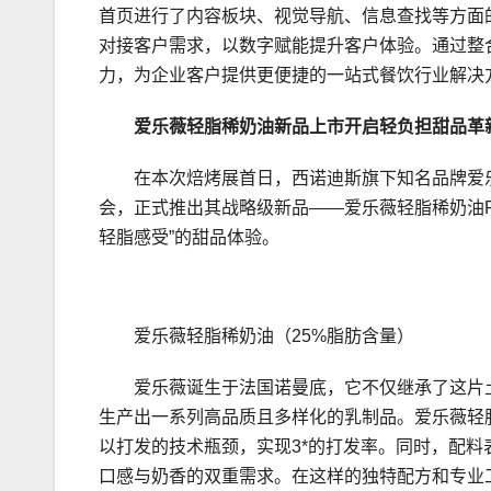
首页进行了内容板块、视觉导航、信息查找等方面的优
对接客户需求，以数字赋能提升客户体验。通过整
力，为企业客户提供更便捷的一站式餐饮行业解决
爱乐薇
轻脂稀奶油新品
上市
开启
轻负担甜品革
在本次焙烤展首日，西诺迪斯旗下知名品牌爱乐薇（
会，正式推出其战略级新品——爱乐薇轻脂稀奶油FIN
轻脂感受”的甜品体验。
爱乐薇轻脂稀奶油（25%脂肪含量）
爱乐薇诞生于法国诺曼底，它不仅继承了这片
生产出一系列高品质且多样化的乳制品。爱乐薇轻
以打发的技术瓶颈，实现3*的打发率。同时，配料
口感与奶香的双重需求。在这样的独特配方和专业