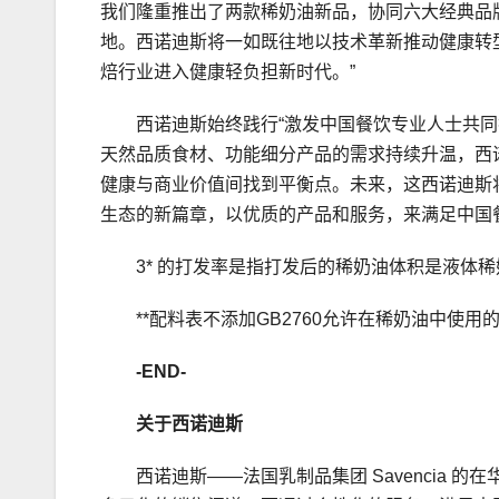
我们隆重推出了两款稀奶油新品，协同六大经典品
地。西诺迪斯将一如既往地以技术革新推动健康转
焙行业进入健康轻负担新时代。”
西诺迪斯始终践行“激发中国餐饮专业人士共
天然品质食材、功能细分产品的需求持续升温，西
健康与商业价值间找到平衡点。未来，这西诺迪斯
生态的新篇章，以优质的产品和服务，来满足中国
3* 的打发率是指打发后的稀奶油体积是液体稀
**配料表不添加GB2760允许在稀奶油中使
-END-
关于西诺迪斯
西诺迪斯——法国乳制品集团 Savencia