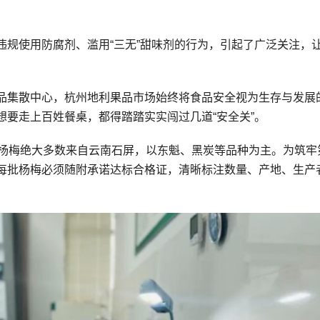
违规使用防腐剂、滥用“三无”甜味剂的行为，引起了广泛关注，
品集散中心，杭州地利果品市场始终将食品安全视为生存与发展
要走上百姓餐桌，都得踏踏实实闯过几道“安全关”。
售杨梅绝大多数来自云南石屏，以东魁、黑炭等品种为主。为筑牢
每批杨梅必须随附承诺达标合格证，清晰标注数量、产地、生产