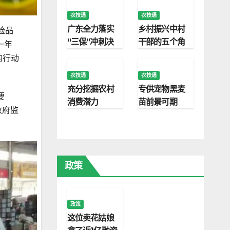
农技通
农技通
广东全力落实
乡村振兴中村
险品
“三保”冲刺决
干部的五个角
一年
胜之年
色
的行动
农技通
农技通
充分挖掘农村
专供宠物黑麦
要
消费潜力
苗前景可期
政府监
政策
政策
这位卖花姑娘