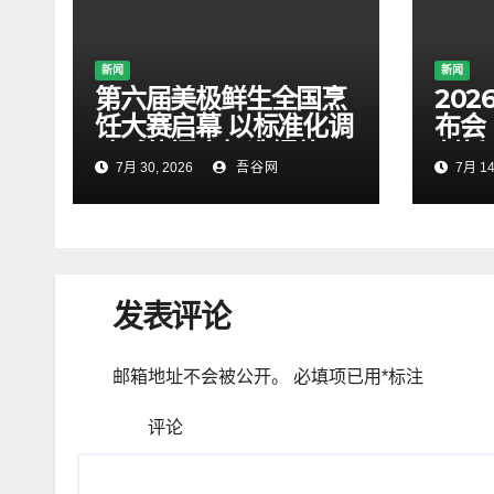
新闻
新闻
第六届美极鲜生全国烹
20
饪大赛启幕 以标准化调
布会
味赋能门店打造爆款旺
创新
7月 30, 2026
吾谷网
7月 14
菜
发表评论
邮箱地址不会被公开。
必填项已用
*
标注
评论