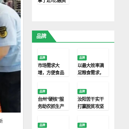
拿了近1亿融资
建11.2万㎡温
室，年产
2000万盆鲜
花(精)
品牌
品牌
品牌
市场需求大
以最大效率满
增，方便食品
足粮食需求，
该如何延续优
农业物联网的
势？
潜力被越来越
品牌
品牌
多人看到
台州“硬核”服
汝阳苦干实干
务助农抓生产
打赢脱贫攻坚
战
新
品牌
品牌