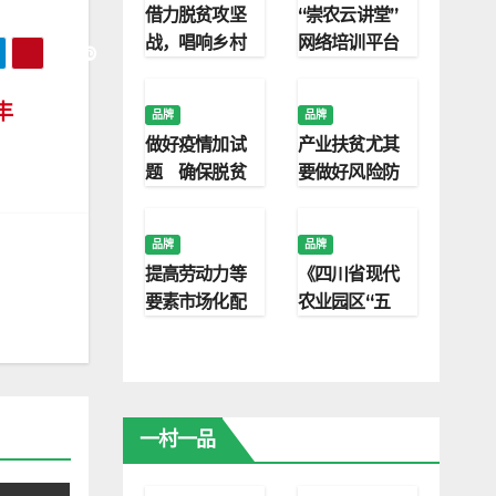
借力脱贫攻坚
“崇农云讲堂”
战，唱响乡村
网络培训平台
振兴“新农歌”
上线
丰
品牌
品牌
做好疫情加试
产业扶贫尤其
题 确保脱贫
要做好风险防
高质量
控
品牌
品牌
提高劳动力等
《四川省现代
要素市场化配
农业园区“五
置水平
良”融合农业装
备指南及考核
标准》发布
一村一品