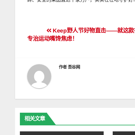
文
Keep野人节好物直击——就这
专治运动嘴馋焦虑！
章
导
航
作者
吾谷网
相关文章