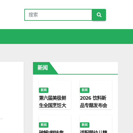
新闻
新闻
新闻
第六届美极鲜
2026 饮料新
生全国烹饪大
品专题发布会
赛启幕 以标准
｜海力腾分享
化调味赋能门
饮料创新研发
新闻
新闻
店打造爆款旺
破局思路
破解“鲜味焦
适配婴幼儿精