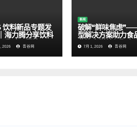
新闻
26 饮料新品专题发
破解“鲜味焦虑”—
｜海力腾分享饮料
型解决方案助力食
研发破局思路
业降本增效与配方
, 2026
吾谷网
7月 1, 2026
吾谷网