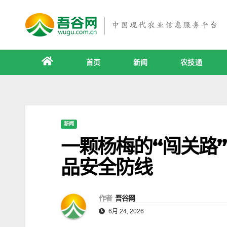
跳
至
内
容
首页
新闻
农技通
新闻
一颗杨梅的“闯关路
品安全防线
作者
吾谷网
6月 24, 2026