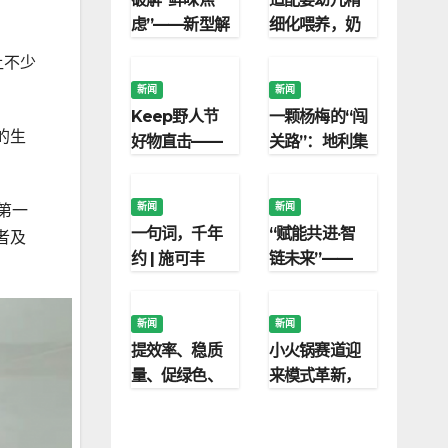
菜
虑”——新型解
细化喂养，奶
决方案助力食
酪博士A2婴标
让不少
品企业降本增
奶酪酸奶打造
新闻
新闻
效与配方升级
安心辅食
Keep野人节
一颗杨梅的“闯
的生
好物直击——
关路”：地利集
就这款神仙玉
团果品市场严
米，专治运动
守食品安全防
新闻
新闻
第一
嘴馋焦虑！
线
一句词，千年
“赋能共进·智
者及
约 | 施可丰
链未来”——
《稻花香里说
2026中农兴盛
丰年》首登央
智慧农业发展
新闻
新闻
视
研讨会在京举
提效率、稳质
小火锅赛道迎
行
量、促绿色、
来模式革新，
优决策：施耐
优鼎优自助模
德电气赋能农
式诞生长沙，