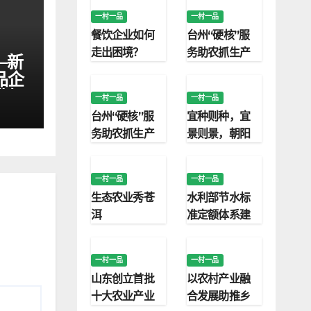
一村一品
一村一品
餐饮企业如何
台州“硬核”服
走出困境？
务助农抓生产
—新
品企
升级
一村一品
一村一品
台州“硬核”服
宜种则种，宜
务助农抓生产
景则景，朝阳
“四种模式”保
护利用永久基
一村一品
一村一品
本农田
生态农业秀苍
水利部节水标
洱
准定额体系建
设取得明显成
效
一村一品
一村一品
山东创立首批
以农村产业融
十大农业产业
合发展助推乡