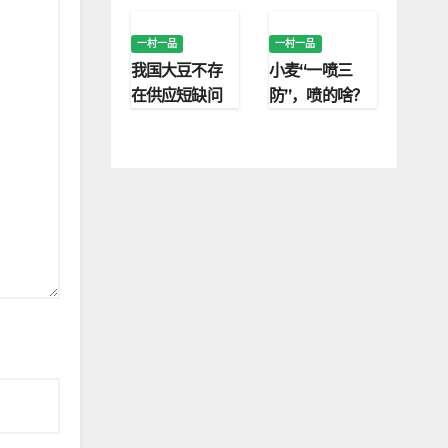
技术研究院
村振兴
一村一品
一村一品
我国大豆不存
小麦“一喷三
在供应短缺问
防”，喷的啥？
题
防的又是啥？