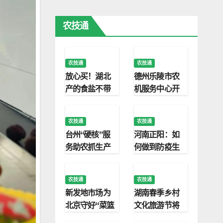
药行业新质发
单日2000桌
展
排队印证消费
农技通
新趋势
农技通
农技通
放心买！湖北
德州乐陵市农
产的食盐不带
机服务中心开
新冠病毒
展农机知识讲
座
农技通
农技通
台州“硬核”服
河南正阳：如
务助农抓生产
何做到防疫生
产“两不误”
农技通
农技通
新发地市场为
湖南春季乡村
北京守好“菜篮
文化旅游节将
子”
在安化启幕