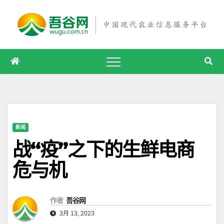
跳
至
内
容
新闻
战“疫”之下的生鲜电商
危与机
作者
吾谷网
3月 13, 2023