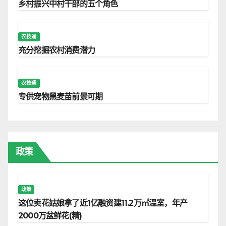
乡村振兴中村干部的五个角色
农技通
充分挖掘农村消费潜力
农技通
专供宠物黑麦苗前景可期
政策
政策
这位卖花姑娘拿了近1亿融资建11.2万㎡温室，年产
2000万盆鲜花(精)