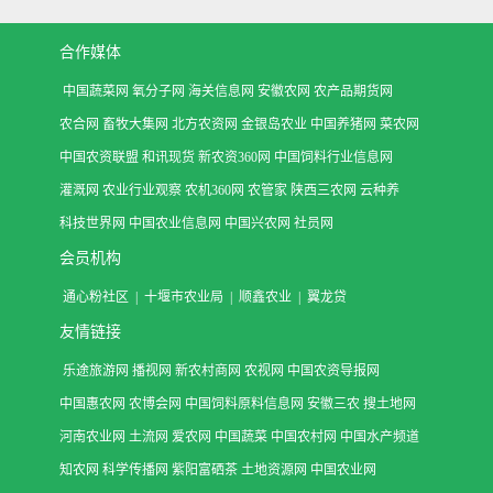
合作媒体
中国蔬菜网
氧分子网
海关信息网
安徽农网
农产品期货网
农合网
畜牧大集网
北方农资网
金银岛农业
中国养猪网
菜农网
中国农资联盟
和讯现货
新农资360网
中国饲料行业信息网
灌溉网
农业行业观察
农机360网
农管家
陕西三农网
云种养
科技世界网
中国农业信息网
中国兴农网
社员网
会员机构
通心粉社区
|
十堰市农业局
|
顺鑫农业
|
翼龙贷
友情链接
乐途旅游网
播视网
新农村商网
农视网
中国农资导报网
中国惠农网
农博会网
中国饲料原料信息网
安徽三农
搜土地网
河南农业网
土流网
爱农网
中国蔬菜
中国农村网
中国水产频道
知农网
科学传播网
紫阳富硒茶
土地资源网
中国农业网