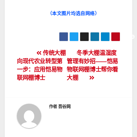
（本文图片均选自网络）
文
传统大棚
冬季大棚温湿度
向现代农业转型第
管理有妙招——恺易
章
一步：应用恺易物
物联网棚博士帮你看
导
联网棚博士
大棚
航
作者
吾谷网