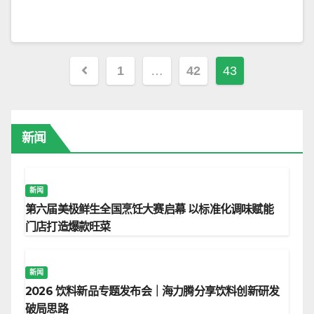
文
1
…
42
43
章
导
新闻
航
新闻
第六届美极鲜生全国烹饪大赛启幕 以标准化调味赋能
门店打造爆款旺菜
新闻
2026 饮料新品专题发布会｜海力腾分享饮料创新研发
破局思路