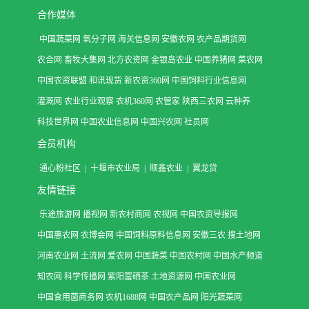
合作媒体
中国蔬菜网
氧分子网
海关信息网
安徽农网
农产品期货网
农合网
畜牧大集网
北方农资网
金银岛农业
中国养猪网
菜农网
中国农资联盟
和讯现货
新农资360网
中国饲料行业信息网
灌溉网
农业行业观察
农机360网
农管家
陕西三农网
云种养
科技世界网
中国农业信息网
中国兴农网
社员网
会员机构
通心粉社区
|
十堰市农业局
|
顺鑫农业
|
翼龙贷
友情链接
乐途旅游网
播视网
新农村商网
农视网
中国农资导报网
中国惠农网
农博会网
中国饲料原料信息网
安徽三农
搜土地网
河南农业网
土流网
爱农网
中国蔬菜
中国农村网
中国水产频道
知农网
科学传播网
紫阳富硒茶
土地资源网
中国农业网
中国食用菌商务网
农机1688网
中国农产品网
阳光蔬菜网