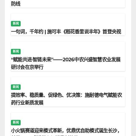
防线
新闻
一句词，千年约 | 施可丰《稻花香里说丰年》首登央视
新闻
“赋能共进·智链未来”——2026中农兴盛智慧农业发展
研讨会在京举行
新闻
提效率、稳质量、促绿色、优决策：施耐德电气赋能农
药行业新质发展
新闻
小火锅赛道迎来模式革新，优鼎优自助模式诞生长沙，