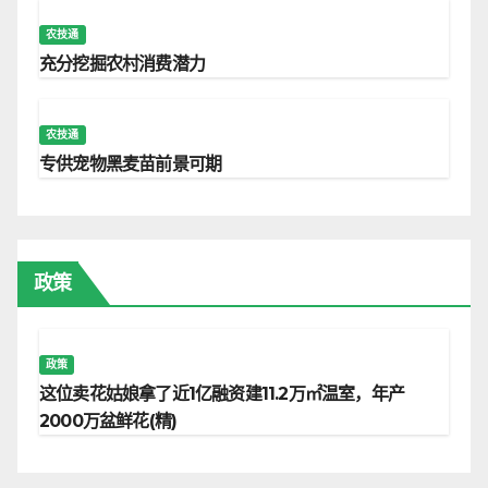
农技通
充分挖掘农村消费潜力
农技通
专供宠物黑麦苗前景可期
政策
政策
这位卖花姑娘拿了近1亿融资建11.2万㎡温室，年产
2000万盆鲜花(精)