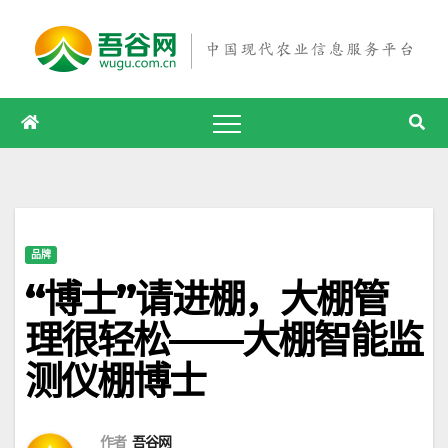
跳
至
内
容
品牌
“博士”请进棚，大棚管
理很轻松——大棚智能监
测仪棚博士
作者
吾谷网