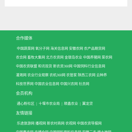
合作媒体
中国蔬菜网
氧分子网
海关信息网
安徽农网
农产品期货网
农合网
畜牧大集网
北方农资网
金银岛农业
中国养猪网
菜农网
中国农资联盟
和讯现货
新农资360网
中国饲料行业信息网
灌溉网
农业行业观察
农机360网
农管家
陕西三农网
云种养
科技世界网
中国农业信息网
中国兴农网
社员网
会员机构
通心粉社区
|
十堰市农业局
|
顺鑫农业
|
翼龙贷
友情链接
乐途旅游网
播视网
新农村商网
农视网
中国农资导报网