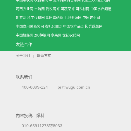
中国惠农网
农博会网
中国饲料原料信息网
安徽三农
搜土地网
河南农业网
土流网
爱农网
中国蔬菜
中国农村网
中国水产频道
知农网
科学传播网
紫阳富硒茶
土地资源网
中国农业网
中国食用菌商务网
农机1688网
中国农产品网
阳光蔬菜网
中国机经网
206种植网
水果网
世纪农药网
友链合作
关于我们
联系方式
|
联系我们
400-8899-124
pr@wugu.com.cn
内容投稿、爆料
010-65911278转8033