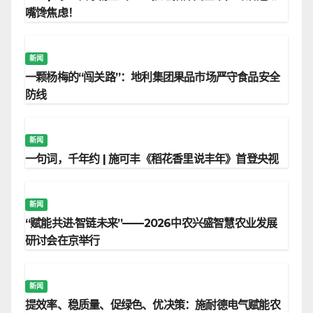
嘴馋焦虑！
新闻
一颗杨梅的“闯关路”：地利集团果品市场严守食品安全
防线
新闻
一句词，千年约 | 施可丰《稻花香里说丰年》首登央视
新闻
“赋能共进·智链未来”——2026中农兴盛智慧农业发展
研讨会在京举行
新闻
提效率、稳质量、促绿色、优决策：施耐德电气赋能农